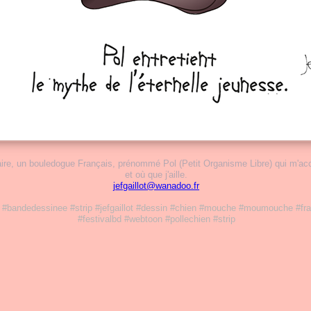
re, un bouledogue Français, prénommé Pol (Petit Organisme Libre) qui m'ac
et où que j'aille.
jefgaillot@wanadoo.fr
 #bandedessinee #strip #jefgaillot #dessin #chien #mouche #moumouche #fra
#festivalbd #webtoon #pollechien #strip